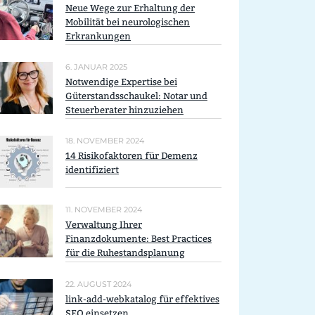
Neue Wege zur Erhaltung der
Mobilität bei neurologischen
Erkrankungen
6. JANUAR 2025
Notwendige Expertise bei
Güterstandsschaukel: Notar und
Steuerberater hinzuziehen
18. NOVEMBER 2024
14 Risikofaktoren für Demenz
identifiziert
11. NOVEMBER 2024
Verwaltung Ihrer
Finanzdokumente: Best Practices
für die Ruhestandsplanung
22. AUGUST 2024
link-add-webkatalog für effektives
SEO einsetzen