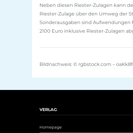
Neben diesen Riester-Zulagen kann der
Riester-Zulage über den Umweg der St
Sonderausgaben sind Aufwendungen für
2100 Euro inklusive Riester-Zulagen a
Bildnachweis: © rgbstock.com – oaKk8f
VERLAG
Homepage