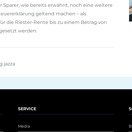
 Sparer, wie bereits erwähnt, noch eine weitere
euererklärung geltend machen – als
 die Riester-Rente bis zu einem Betrag von
bgesetzt werden.
g jazza
SERVICE
S
Media
B