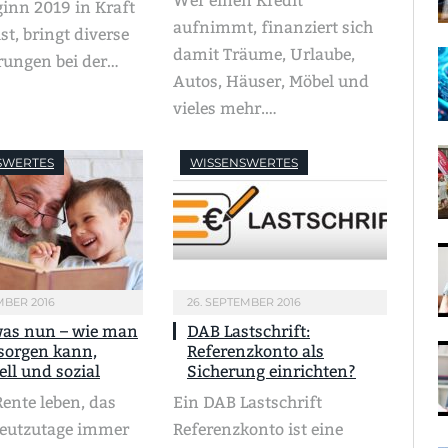
Wer einen Kredit
ginn 2019 in Kraft
aufnimmt, finanziert sich
ist, bringt diverse
damit Träume, Urlaube,
rungen bei der…
Autos, Häuser, Möbel und
vieles mehr.…
SWERTES
WISSENSWERTES
MBER 2016
26. SEPTEMBER 2016
was nun – wie man
DAB Lastschrift:
sorgen kann,
Referenzkonto als
ell und sozial
Sicherung einrichten?
ente leben, das
Ein DAB Lastschrift
heutzutage immer
Referenzkonto ist eine