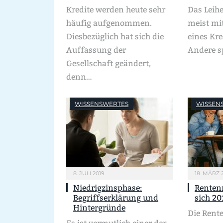
Kredite werden heute sehr
Das Leih
häufig aufgenommen.
meist mi
Diesbezüglich hat sich die
eines Kre
Auffassung der
Andere s
Gesellschaft geändert,
denn…
WISSENSWERTES
WISSEN
8. JULI 2019
18. MÄRZ 
Niedrigzinsphase:
Renten
Begriffserklärung und
sich 2
Hintergründe
Die Rent