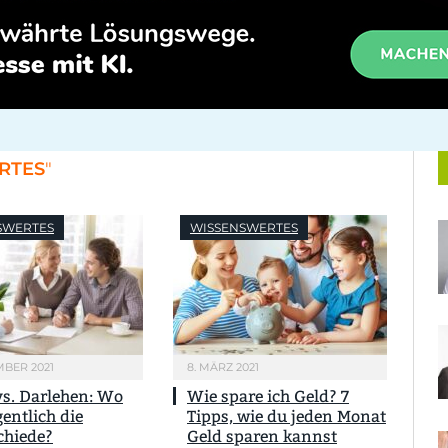
RTES
"
SWERTES
WISSENSWERTES
MBER 2021
8. MÄRZ 2021
vs. Darlehen: Wo
Wie spare ich Geld? 7
gentlich die
Tipps, wie du jeden Monat
chiede?
Geld sparen kannst