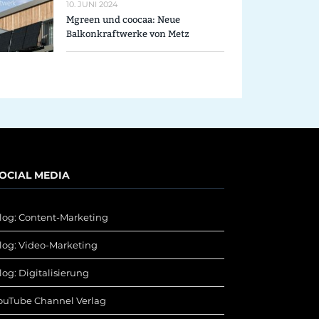
10. JUNI 2024
Mgreen und coocaa: Neue
Balkonkraftwerke von Metz
OCIAL MEDIA
log: Content-Marketing
log: Video-Marketing
log: Digitalisierung
ouTube Channel Verlag