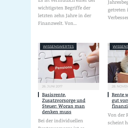
Es ist vermutlich einer der
Jahresbe
wichtigsten Begriffe der
getreten 
letzten zehn Jahre in der
Verbesse
Finanzwelt. Von…
WISSENSWERTES
WISSEN
26. JUNI 2017
28. NOVE
Basisrente,
Rente 
Zusatzvorsorge und
gut vor
Steuer: Woran man
finanzi
denken muss
Von der R
Bei der individuellen
scheint 