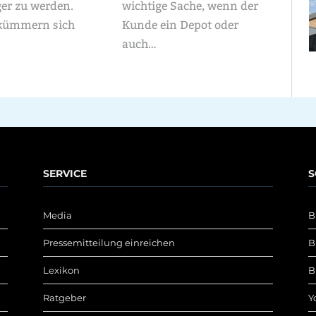
ger zu werden.
wichtige Sache, wenn der
kümmern sich
Kunde ein Depot oder
auch…
SERVICE
S
Media
B
Pressemitteilung einreichen
B
Lexikon
B
Ratgeber
Y