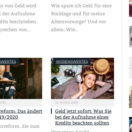
en von Geld wird
Wie spare ich Geld für eine
t der Aufnahme
Rücklage und für meine
dits beschrieben.
Altersvorsorge? Und vor
prechen von…
allem: Wie…
SWERTES
WISSENSWERTES
2019
19. MÄRZ 2018
reform: Das ändert
Geld jetzt sofort: Was Sie
019/2020
bei der Aufnahme eines
Kredits beachten sollten
enreform, die zum