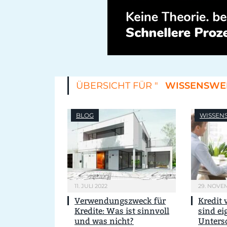
ÜBERSICHT FÜR "
WISSENSWE
BLOG
WISSEN
11. JULI 2022
29. NOVE
Verwendungszweck für
Kredit 
Kredite: Was ist sinnvoll
sind ei
und was nicht?
Unters