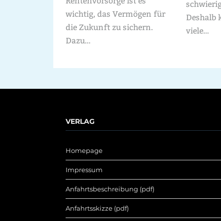
Rentenvorsorge ist es
schwieri
wichtig, das Vermögen für
Deshalb 
die Zukunft zu sichern.
viele…
Dazu…
VERLAG
Homepage
Impressum
Anfahrtsbeschreibung (pdf)
Anfahrtsskizze (pdf)