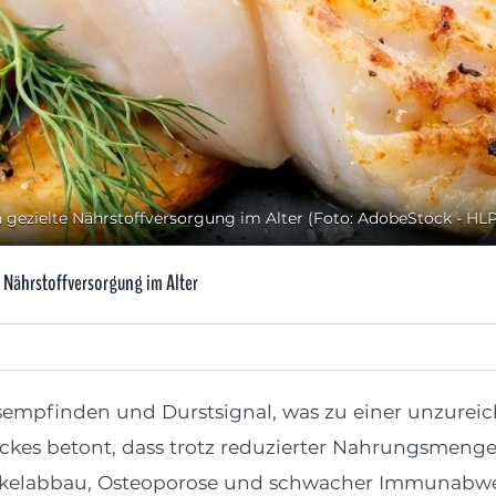
ezielte Nährstoffversorgung im Alter (Foto: AdobeStock - HL
 Nährstoffversorgung im Alter
sempfinden und Durstsignal, was zu einer unzurei
ackes betont, dass trotz reduzierter Nahrungsmenge
uskelabbau, Osteoporose und schwacher Immunabwe