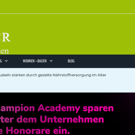
NG
WOHNEN + BAUEN
BLOG
eln stärken durch gezielte Nährstoffversorgung im Alter