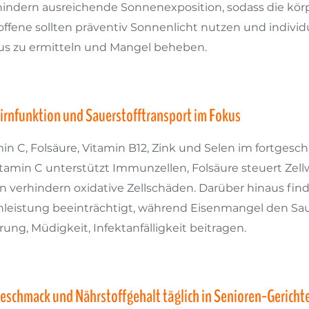
hindern ausreichende Sonnenexposition, sodass die kör
troffene sollten präventiv Sonnenlicht nutzen und indi
tus zu ermitteln und Mangel beheben.
irnfunktion und Sauerstofftransport im Fokus
min C, Folsäure, Vitamin B12, Zink und Selen im fortge
itamin C unterstützt Immunzellen, Folsäure steuert Zellw
n verhindern oxidative Zellschäden. Darüber hinaus fin
nleistung beeinträchtigt, während Eisenmangel den Sa
ng, Müdigkeit, Infektanfälligkeit beitragen.
Geschmack und Nährstoffgehalt täglich in Senioren-Gericht